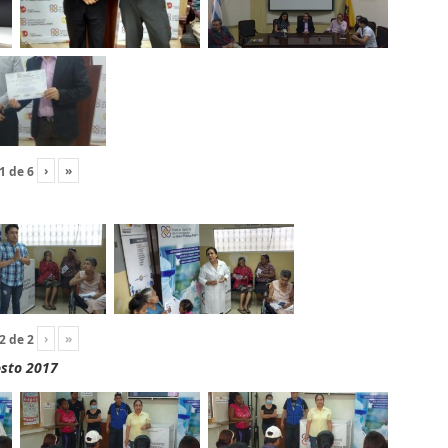
›
»
1
de
6
›
»
2
de
2
osto 2017