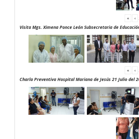
«
‹
Visita Mgs. Ximena Ponce León Subsecretaria de Educación 
«
‹
Charla Preventiva Hospital Mariana de Jesús 21 Julio del 