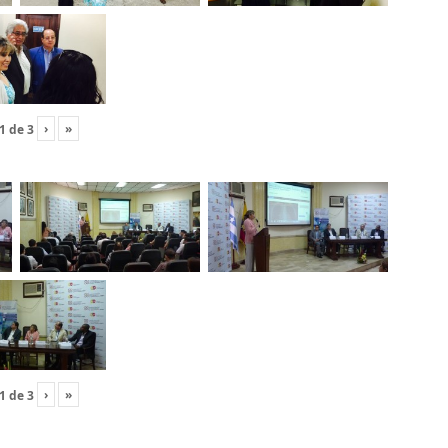
›
»
1
de
3
›
»
1
de
3