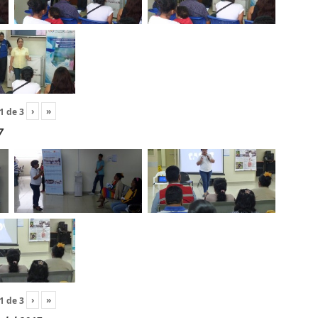
›
»
1
de
3
7
›
»
1
de
3