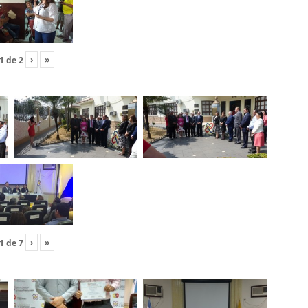
›
»
1
de
2
›
»
1
de
7