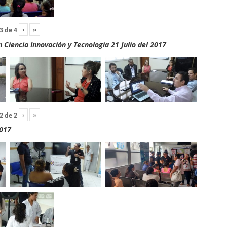
›
»
3
de
4
Ciencia Innovación y Tecnologia 21 Julio del 2017
›
»
2
de
2
2017