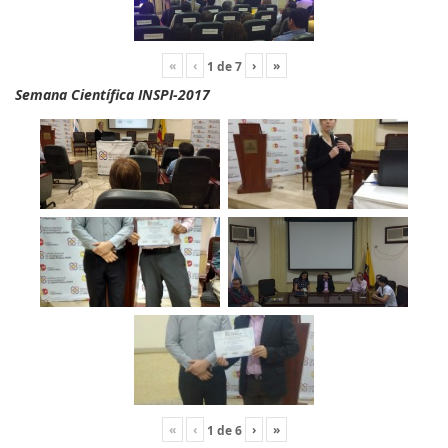
«
‹
›
»
1
de
7
Semana Científica INSPI-2017
«
‹
›
»
1
de
6