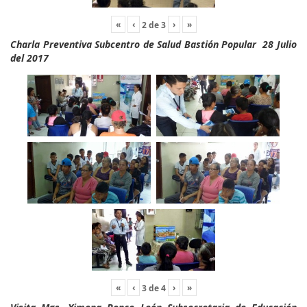
«
‹
›
»
2
de
3
Charla Preventiva Subcentro de Salud Bastión Popular 28 Julio
del 2017
«
‹
›
»
3
de
4