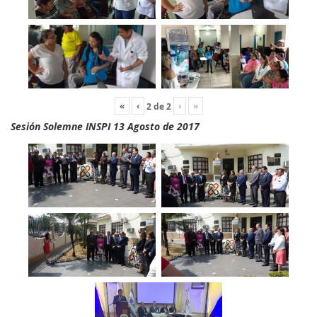
«
‹
›
»
2
de
2
Sesión Solemne INSPI 13 Agosto de 2017