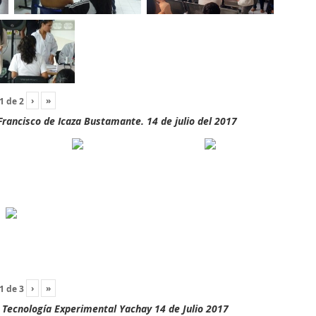
›
»
1
de
2
rancisco de Icaza Bustamante. 14 de julio del 2017
›
»
1
de
3
y Tecnología Experimental Yachay 14 de Julio 2017