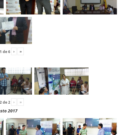
›
»
1
de
6
›
»
2
de
2
osto 2017