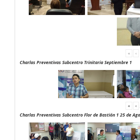
«
‹
Charlas Preventivas Subcentro Trinitaria Septiembre 1
«
‹
Charlas Preventivas Subcentro Flor de Bastión 1 25 de Ag