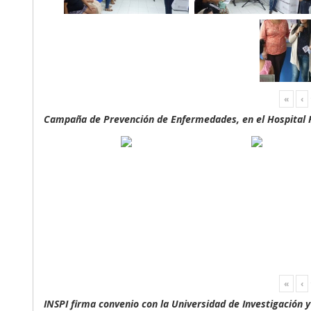
«
‹
Campaña de Prevención de Enfermedades, en el Hospital F
«
‹
INSPI firma convenio con la Universidad de Investigación 