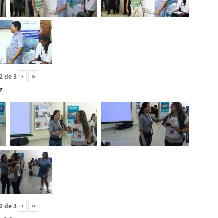
›
»
2
de
3
7
›
»
2
de
3