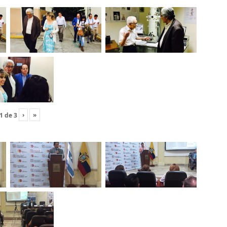
›
»
1
de
3