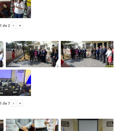
›
»
1
de
2
›
»
1
de
7