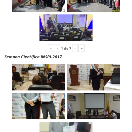
«
‹
›
»
1
de
7
Semana Científica INSPI-2017