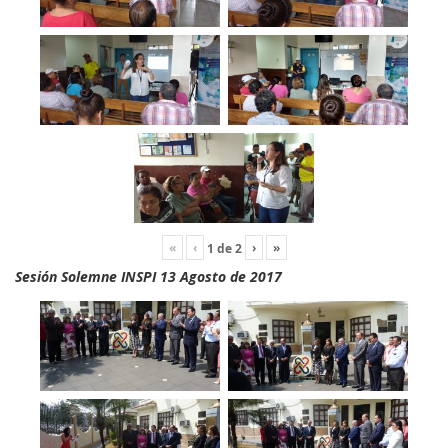
«
‹
›
»
1
de
2
Sesión Solemne INSPI 13 Agosto de 2017