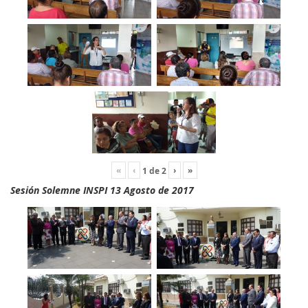
«
‹
›
»
1
de
2
Sesión Solemne INSPI 13 Agosto de 2017