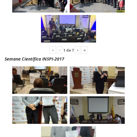
«
‹
›
»
1
de
7
Semana Científica INSPI-2017