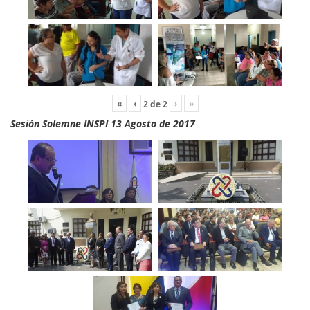
«
‹
›
»
2
de
2
Sesión Solemne INSPI 13 Agosto de 2017