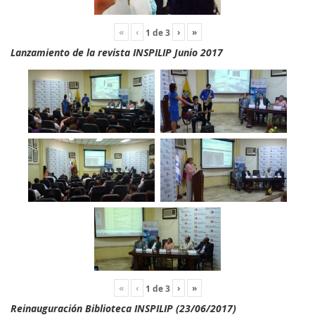
«
‹
›
»
1
de
3
Lanzamiento de la revista INSPILIP Junio 2017
«
‹
›
»
1
de
3
Reinauguración Biblioteca INSPILIP (23/06/2017)