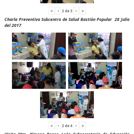
«
‹
›
»
2
de
3
Charla Preventiva Subcentro de Salud Bastión Popular 28 Julio
del 2017
«
‹
›
»
2
de
4