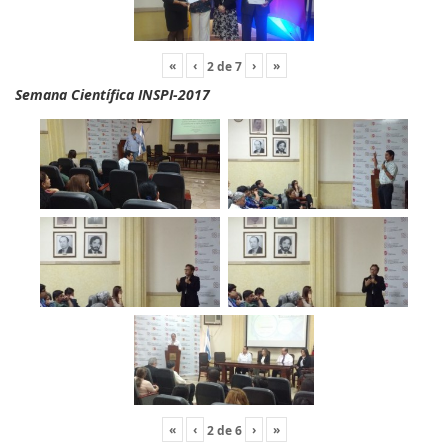
«
‹
›
»
2
de
7
Semana Científica INSPI-2017
«
‹
›
»
2
de
6